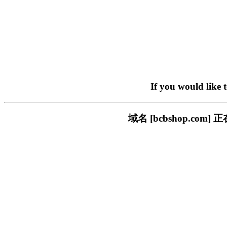
If you would like 
域名 [bcbshop.c